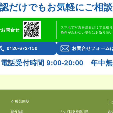
認だけでも
お気軽にご相
スマホで写真を送るだけで見積可
Eでお問合せ
条件が合わない場合はお断り頂い
0120-672-150
お問合せフォーム
電話受付時間 9:00-20:00
年中無
不用品回収
ト
処分品目
ベッド回収神奈川県
処