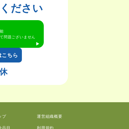
談ください
能
て問題ございません
はこちら
休
ップ
運営組織概要
分品目
利用規約