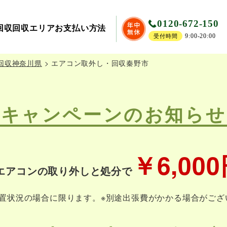
0120-672-150
回収
回収エリア
お支払い方法
9:00-20:00
受付時間
回収神奈川県
>
エアコン取外し・回収秦野市
キャンペーンのお知らせ
￥6,00
エアコンの取り外しと処分で
設置状況の場合に限ります。
※別途出張費がかかる場合がござ