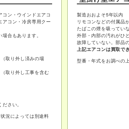
アコン・ウインドエアコ
製造おおよそ5年以内
エアコン・冷房専用クー
リモコンなどの付属品
たばこの煙を吸ってい
い場合もあります。
外部・内部の汚れがひ
故障していない。部品
上記エアコンは買取で
り
（取り外し済みの場
型番・年式をお調べの
り
（取り外し工事を含む
り
ください。
置状況によっては別途料