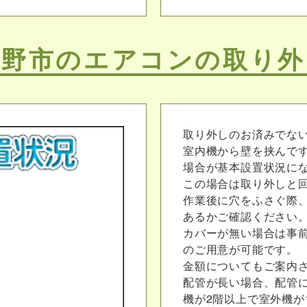
秦野市のエアコンの取り外
取り外しのお済みでな
室内機から壁を挟んで
場合が基本設置状況に
この場合は取り外しと回
作業後に穴をふさぐ際
あるかご確認ください
カバーが無い場合は事
のご用意が可能です。
金額についてもご案内
配管が長い場合、配管
機が2階以上で室外機が