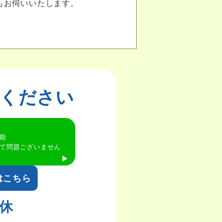
もお伺いいたします。
談ください
能
て問題ございません
はこちら
休