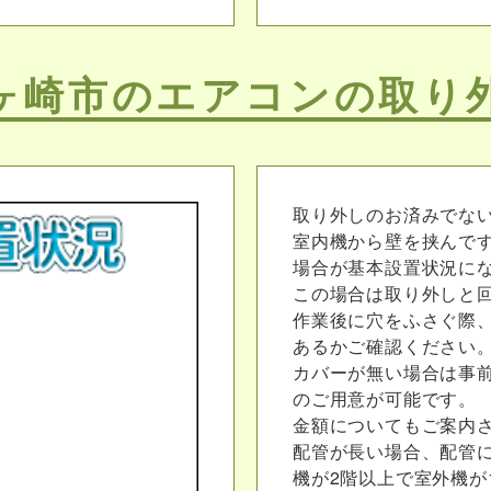
ヶ崎市のエアコンの取り
取り外しのお済みでな
室内機から壁を挟んで
場合が基本設置状況に
この場合は取り外しと回
作業後に穴をふさぐ際
あるかご確認ください
カバーが無い場合は事
のご用意が可能です。
金額についてもご案内
配管が長い場合、配管
機が2階以上で室外機が