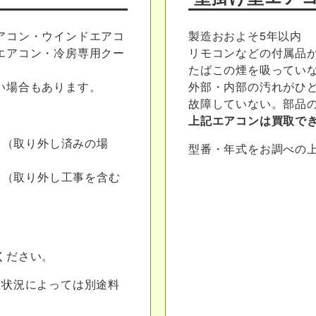
アコン・ウインドエアコ
製造おおよそ5年以内
エアコン・冷房専用クー
リモコンなどの付属品
たばこの煙を吸ってい
い場合もあります。
外部・内部の汚れがひ
故障していない。部品
上記エアコンは買取で
り
（取り外し済みの場
型番・年式をお調べの
り
（取り外し工事を含む
り
ください。
置状況によっては別途料