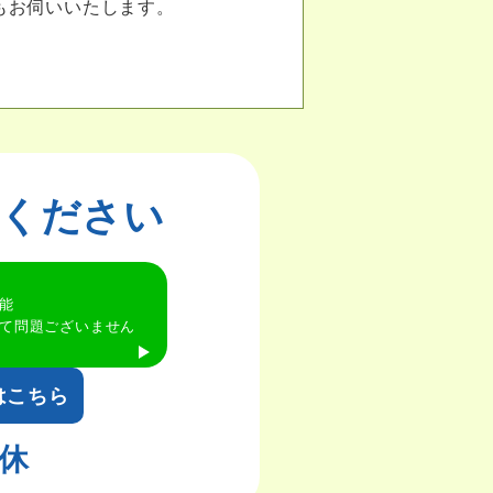
もお伺いいたします。
談ください
能
て問題ございません
はこちら
休